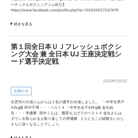
ーナックルボクシングジム松江】
https://www.facebook.com/profile.php?id=100054537037479
続きを見る
第１回全日本ＵＪフレッシュボクシ
ング大会 兼 全日本 UJ 王座決定戦シ
ード選手決定戦
2022年5月5日
お知らせ
出雲市の大池ジムからは２名の選手が出場しました。 ・中学生男子
42kg級 田中千博・・・ベスト４ ・中学生女子45Kg級 金丸由
良・・・準優勝 田中くんは、勝星を上げてのベスト４ 金丸さんは、
ダウンを取られるも取り返しての準優勝 ２人ともこの経験をいかし
さらに強くなることでしょう。
続きを見る