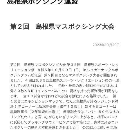
島根県ボクシング連盟
第２回 島根県マスボクシング大会
2023年10月29日
第２回 島根県マスボクシング大会 第３５回 島根県スポーツ・レク
リエーション祭 令和５年１０月２９日（日） in シュガーナックルボ
クシングジム松江店 第２回目となるマスボクシング大会が開催され
ました。 今回は第３５回島根県スポーツ・レクリエーション祭の一環
としても執り行われました。 年齢・身長の近い対戦相手が組まれ １
分３０秒✕３Ｒ（インターバル１分） 資格を持った審判団が判定をし
ます。 全１９試合が行われどの試合も接戦による熱戦でした。 第
１試合はエキシビションマッチで、なんと島根県が誇るレジェンド対
決！ 赤コーナーは飯塚副会長（御年７０歳！） 対する青コーナーは
黒崎理事長（２年連続の出場！） 飯塚副会長は「いや～５０年ぶりの
リングだわ！」と言いながらもいざリングに上がると、相手のパンチ
に反応してダッキングやウェービングで躱す姿には、身体に染みつい
たボクサーの動きと本能を感じさせました！ 公式戦とは違い和気あ