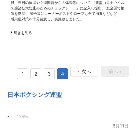
員、当日の体温や２週間前からの体調等について 『新型コロナウイル
ス感染拡大防止のためのチェックシート』に記入し提出。 窓全開で換
気を徹底。 試合毎にコーナーポストやロープも全て消毒などなど。
感染症対策を十分留意し、実施致しました。
続きを見る
‹ 次へ
前へ ›
1
2
3
4
日本ボクシング連盟
2025年
6月11日