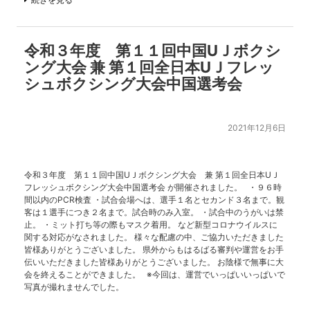
令和３年度 第１１回中国UＪボクシ
ング大会 兼 第１回全日本UＪフレッ
シュボクシング大会中国選考会
2021年12月6日
令和３年度 第１１回中国UＪボクシング大会 兼 第１回全日本UＪ
フレッシュボクシング大会中国選考会 が開催されました。 ・９６時
間以内のPCR検査 ・試合会場へは、選手１名とセカンド３名まで。観
客は１選手につき２名まで。試合時のみ入室。 ・試合中のうがいは禁
止。 ・ミット打ち等の際もマスク着用。 など新型コロナウイルスに
関する対応がなされました。 様々な配慮の中、ご協力いただきました
皆様ありがとうございました。 県外からもはるばる審判や運営をお手
伝いいただきました皆様ありがとうございました。 お陰様で無事に大
会を終えることができました。 ※今回は、運営でいっぱいいっぱいで
写真が撮れませんでした。