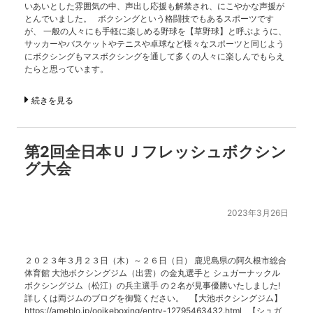
いあいとした雰囲気の中、声出し応援も解禁され、にこやかな声援が
とんでいました。 ボクシングという格闘技でもあるスポーツです
が、 一般の人々にも手軽に楽しめる野球を【草野球】と呼ぶように、
サッカーやバスケットやテニスや卓球など様々なスポーツと同じよう
にボクシングもマスボクシングを通して多くの人々に楽しんでもらえ
たらと思っています。
続きを見る
第2回全日本ＵＪフレッシュボクシン
グ大会
2023年3月26日
２０２３年３月２３日（木）～２６日（日） 鹿児島県の阿久根市総合
体育館 大池ボクシングジム（出雲）の金丸選手と シュガーナックル
ボクシングジム（松江）の兵主選手 の２名が見事優勝いたしました!
詳しくは両ジムのブログを御覧ください。 【大池ボクシングジム】
https://ameblo.jp/ooikeboxing/entry-12795463432.html 【シュガ