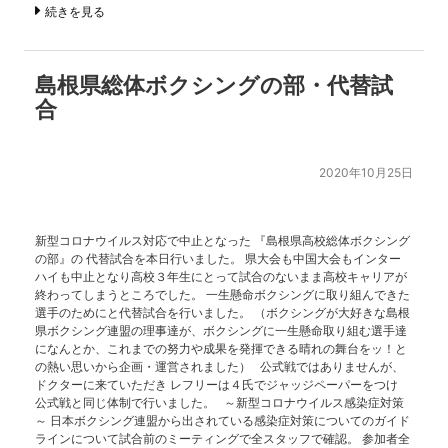
続きを見る
島根県総体ボクシングの部・代替試
合
2020年10月25日
新型コロナウイルス対応で中止となった 『島根県高校総体ボクシング
の部』の 代替試合を本日行いました。 県大会も中国大会もインター
ハイも中止となり高校３年生にとって試合のないまま高校キャリアが
終わってしまうところでした。 一生懸命ボクシングに取り組んできた
選手のためにと代替試合を行いました。 （ボクシングが大好きな島根
県ボクシング連盟の理事達が、ボクシングに一生懸命取り組む選手達
になんとか、これまでの努力や成果を発揮できる晴れの舞台をッ！と
の熱い思いから企画・運営されました） 公式戦ではありませんが、
ドクターに来ていただき レフリーは４氏でジャッジペーパーをつけ
公式戦と同じ体制で行いました。 ～新型コロナウイルス感染症対策
～ 日本ボクシング連盟から出されている感染症対策についてのガイド
ラインについて試合前のミーティングで全スタッフで確認。 参加者全