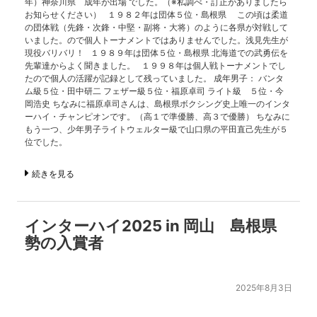
年）神奈川県 成年が出場 でした。（※私調べ・訂正がありましたら
お知らせください） １９８２年は団体５位・島根県 この頃は柔道
の団体戦（先鋒・次鋒・中堅・副将・大将）のように各県が対戦して
いました。ので個人トーナメントではありませんでした。浅見先生が
現役バリバリ！ １９８９年は団体５位・島根県 北海道での武勇伝を
先輩達からよく聞きました。 １９９８年は個人戦トーナメントでし
たので個人の活躍が記録として残っていました。 成年男子： バンタ
ム級５位・田中研二 フェザー級５位・福原卓司 ライト級 ５位・今
岡浩史 ちなみに福原卓司さんは、島根県ボクシング史上唯一のインタ
ーハイ・チャンピオンです。（高１で準優勝、高３で優勝） ちなみに
もう一つ、少年男子ライトウェルター級で山口県の平田直己先生が５
位でした。
続きを見る
インターハイ2025 in 岡山 島根県
勢の入賞者
2025年8月3日