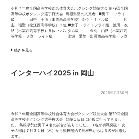
令和７年度全国高等学校総合体育大会ボクシング競技大会 第79回全国
高等学校ボクシング選手権大会 島根県勢の入賞者 ■男子 ・フライ
級 田中 千博（出雲西高等学校）５位 ・ミドル級 兵
主 瑠聖（松江西高等学校）３位 ■女子 ・ライトフライ級 池田 友
結（出雲西高等学校）５位 ・バンタム級 金丸 由良（出雲西高
等学校）３位 ・ライト級 永瀬 愛華（出雲西高等学校）５位
続きを見る
インターハイ2025 in 岡山
2025年7月30日
令和７年度全国高等学校総合体育大会ボクシング競技大会 第79回全国
高等学校ボクシング選手権大会 競技１日目に応援に行ってきまし
た。 島根県勢は男子４名の試合がありました。 ３名が初戦突破！ 女
子の部は７月３１日（木）から競技開始で島根県からは３名が出場し
ます。