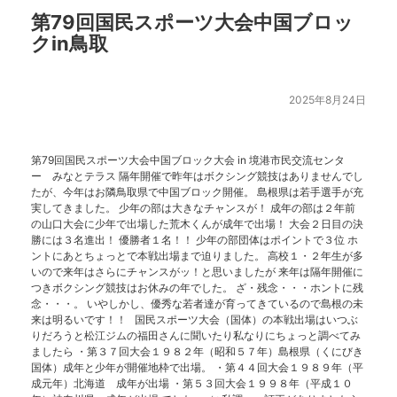
第79回国民スポーツ大会中国ブロッ
クin鳥取
2025年8月24日
第79回国民スポーツ大会中国ブロック大会 in 境港市民交流センタ
ー みなとテラス 隔年開催で昨年はボクシング競技はありませんでし
たが、今年はお隣鳥取県で中国ブロック開催。 島根県は若手選手が充
実してきました。 少年の部は大きなチャンスが！ 成年の部は２年前
の山口大会に少年で出場した荒木くんが成年で出場！ 大会２日目の決
勝には３名進出！ 優勝者１名！！ 少年の部団体はポイントで３位 ホ
ントにあとちょっとで本戦出場まで迫りました。 高校１・２年生が多
いので来年はさらにチャンスがッ！と思いましたが 来年は隔年開催に
つきボクシング競技はお休みの年でした。 ざ・残念・・・ホントに残
念・・・。 いやしかし、優秀な若者達が育ってきているので島根の未
来は明るいです！！ 国民スポーツ大会（国体）の本戦出場はいつぶ
りだろうと松江ジムの福田さんに聞いたり私なりにちょっと調べてみ
ましたら ・第３７回大会１９８２年（昭和５７年）島根県（くにびき
国体）成年と少年が開催地枠で出場。 ・第４４回大会１９８９年（平
成元年）北海道 成年が出場 ・第５３回大会１９９８年（平成１０