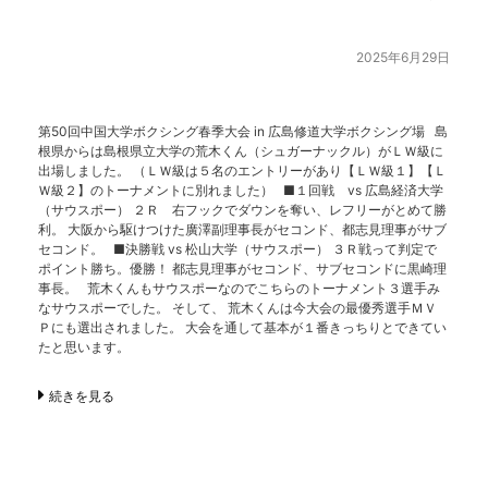
2025年6月29日
第50回中国大学ボクシング春季大会 in 広島修道大学ボクシング場 島
根県からは島根県立大学の荒木くん（シュガーナックル）がＬＷ級に
出場しました。 （ＬＷ級は５名のエントリーがあり【ＬＷ級１】【Ｌ
Ｗ級２】のトーナメントに別れました） ■１回戦 vs 広島経済大学
（サウスポー） ２Ｒ 右フックでダウンを奪い、レフリーがとめて勝
利。 大阪から駆けつけた廣澤副理事長がセコンド、都志見理事がサブ
セコンド。 ■決勝戦 vs 松山大学（サウスポー） ３Ｒ戦って判定で
ポイント勝ち。優勝！ 都志見理事がセコンド、サブセコンドに黒崎理
事長。 荒木くんもサウスポーなのでこちらのトーナメント３選手み
なサウスポーでした。 そして、 荒木くんは今大会の最優秀選手ＭＶ
Ｐにも選出されました。 大会を通して基本が１番きっちりとできてい
たと思います。
続きを見る