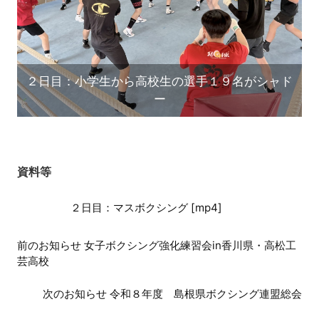
２日目：小学生から高校生の選手１９名がシャド
ー
資料等
２日目：マスボクシング [mp4]
前
前のお知らせ 女子ボクシング強化練習会in香川県・高松工
後
芸高校
の
お
次のお知らせ 令和８年度 島根県ボクシング連盟総会
知
ら