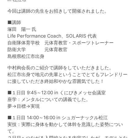
今回は講師の先生をお招きして開催されました。
■講師
塚田 陽一 氏
Life Performance Coach、SOLARIS 代表
自衛隊体育学校 元体育教官・スポーツトレーナー
防衛大学 元体育教官
島根県松江市出身
中村絢会長のご紹介で講師をしていただきました。
松江市出身で地元の先輩ということでとてもフレンドリー
に接していただき終始和やかな雰囲気でした！
■１日目 9:45～12:00 in くにびきメッセ会議室
座学：メンタルについての講義でした。
夢→目標→実現
■１日目 14:00～16:00 in シュガーナックル松江
実技：実際に身体を動かして体幹を意識した姿勢につい
て。
２日目へつながる入門編となる内容でしたが、モデルとな