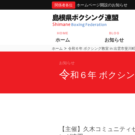
ホームページ開設のお知らせ
関係者各位
HOME
BLOG
ホーム
お知らせ
>
ホーム
令和６年 ボクシング教室 in 出雲市斐川
お知らせ
令
和６年 ボクシン
【主催】久木コミュニティ