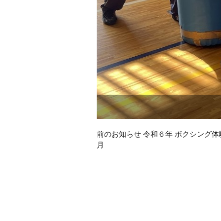
前
前のお知らせ 令和６年 ボクシング体験
後
月
の
お
知
ら
せ