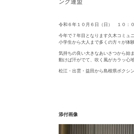
ング連盟
令和６年１０月６日（日） １０：
今年で７年目となります久木コミュ
小学生から大人まで多くの方々が体
気持ちの良い大きなあいさつから始
動けば汗がでて、吹く風がカラッ心
松江・出雲・益田から島根県ボクシ
添付画像