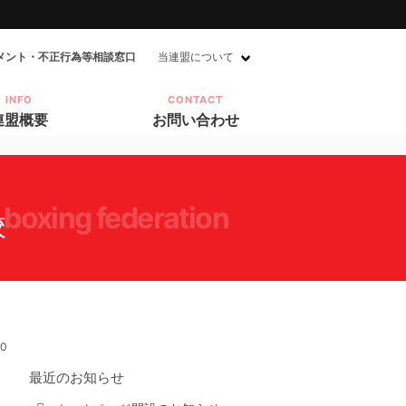
メント・不正行為等相談窓口
当連盟について
INFO
CONTACT
連盟概要
お問い合わせ
 boxing federation
校
10
最近のお知らせ