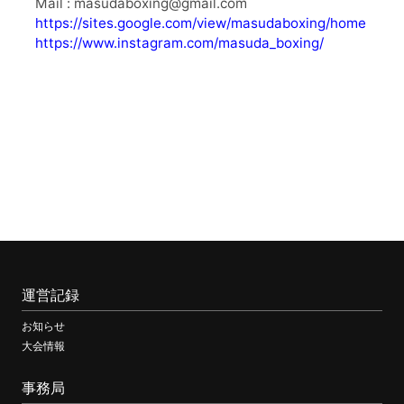
Mail : masudaboxing@gmail.com
https://sites.google.com/view/masudaboxing/home
https://www.instagram.com/masuda_boxing/
運営記録
お知らせ
大会情報
事務局