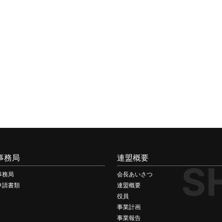
事務局
連盟概要
S
事務局
会長あいさつ
申請書類
連盟概要
役員
事業計画
事業報告