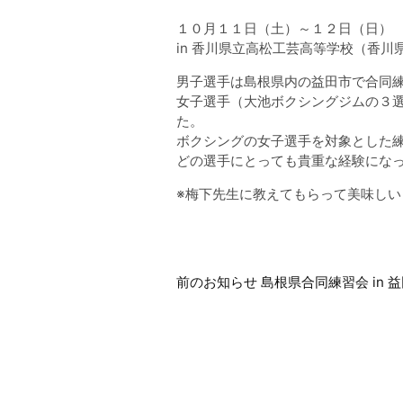
１０月１１日（土）～１２日（日）
in 香川県立高松工芸高等学校（香川
男子選手は島根県内の益田市で合同
女子選手（大池ボクシングジムの３
た。
ボクシングの女子選手を対象とした
どの選手にとっても貴重な経験にな
※梅下先生に教えてもらって美味し
前
前のお知らせ 島根県合同練習会 in 
後
の
お
知
ら
せ